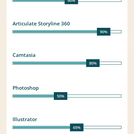
60%
Articulate Storyline 360
90%
Camtasia
80%
Photoshop
50%
Illustrator
65%